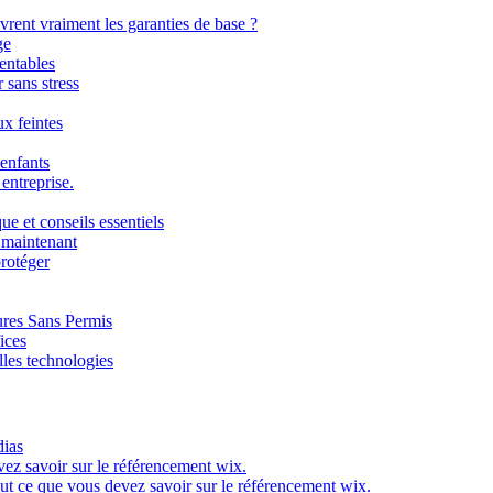
ent vraiment les garanties de base ?
ge
rentables
 sans stress
x feintes
 enfants
entreprise.
e et conseils essentiels
s maintenant
protéger
ures Sans Permis
ices
lles technologies
dias
ez savoir sur le référencement wix.
ut ce que vous devez savoir sur le référencement wix.