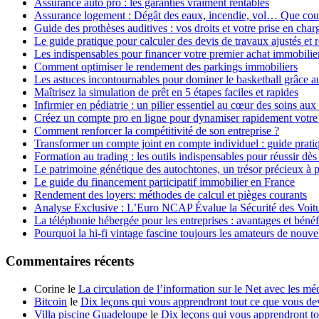
Assurance auto pro : les garanties vraiment rentables
Assurance logement : Dégât des eaux, incendie, vol… Que couvr
Guide des prothèses auditives : vos droits et votre prise en char
Le guide pratique pour calculer des devis de travaux ajustés et 
Les indispensables pour financer votre premier achat immobilier
Comment optimiser le rendement des parkings immobiliers
Les astuces incontournables pour dominer le basketball grâce au
Maîtrisez la simulation de prêt en 5 étapes faciles et rapides
Infirmier en pédiatrie : un pilier essentiel au cœur des soins aux
Créez un compte pro en ligne pour dynamiser rapidement votre 
Comment renforcer la compétitivité de son entreprise ?
Transformer un compte joint en compte individuel : guide pratiqu
Formation au trading : les outils indispensables pour réussir dè
Le patrimoine génétique des autochtones, un trésor précieux à 
Le guide du financement participatif immobilier en France
Rendement des loyers: méthodes de calcul et pièges courants
Analyse Exclusive : L’Euro NCAP Évalue la Sécurité des Voit
La téléphonie hébergée pour les entreprises : avantages et bénéf
Pourquoi la hi-fi vintage fascine toujours les amateurs de nouve
Commentaires récents
Corine le
La circulation de l’information sur le Net avec les mé
Bitcoin
le
Dix leçons qui vous apprendront tout ce que vous dev
Villa piscine Guadeloupe
le
Dix leçons qui vous apprendront to