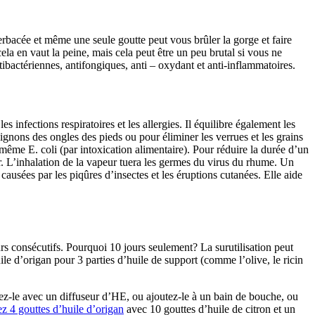
herbacée et même une seule goutte peut vous brûler la gorge et faire
ela en vaut la peine, mais cela peut être un peu brutal si vous ne
antibactériennes, antifongiques, anti – oxydant et anti-inflammatoires.
s infections respiratoires et les allergies. Il équilibre également les
ignons des ongles des pieds ou pour éliminer les verrues et les grains
 même E. coli (par intoxication alimentaire). Pour réduire la durée d’un
. L’inhalation de la vapeur tuera les germes du virus du rhume. Un
causées par les piqûres d’insectes et les éruptions cutanées. Elle aide
ours consécutifs. Pourquoi 10 jours seulement? La surutilisation peut
uile d’origan pour 3 parties d’huile de support (comme l’olive, le ricin
usez-le avec un diffuseur d’HE, ou ajoutez-le à un bain de bouche, ou
z 4 gouttes d’huile d’origan
avec 10 gouttes d’huile de citron et un