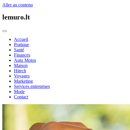
Aller au contenu
lemuro.lt
Accueil
Pratique
Santé
Finances
Auto Motos
Maison
Hitech
Voyages
Marketing
Services entreprises
Mode
Contact