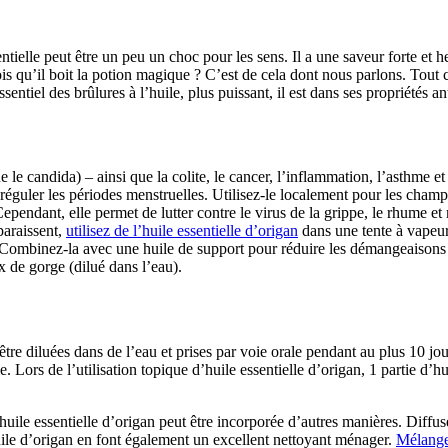
ntielle peut être un peu un choc pour les sens. Il a une saveur forte et 
ois qu’il boit la potion magique ?
C’est de cela dont nous parlons. Tout c
ssentiel des brûlures à l’huile, plus puissant, il est dans ses propriétés 
e candida) – ainsi que la colite, le cancer, l’inflammation, l’asthme et le
réguler les périodes menstruelles. Utilisez-le localement pour les champ
Cependant, elle permet de lutter contre le virus de la grippe, le rhume et
paraissent,
utilisez de l’huile essentielle d’origan
dans une tente à vapeur
es. Combinez-la avec une huile de support pour réduire les démangeaisons 
x de gorge (dilué dans l’eau).
 être diluées dans de l’eau et prises par voie orale pendant au plus 10 j
e. Lors de l’utilisation topique d’huile essentielle d’origan, 1 partie d’h
’huile essentielle d’origan peut être incorporée d’autres manières. Diff
uile d’origan en font également un excellent nettoyant ménager.
Mélange