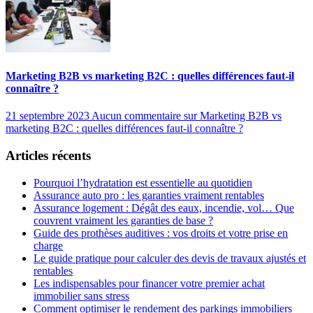
Marketing B2B vs marketing B2C : quelles différences faut-il
connaître ?
21 septembre 2023
Aucun commentaire
sur Marketing B2B vs
marketing B2C : quelles différences faut-il connaître ?
Articles récents
Pourquoi l’hydratation est essentielle au quotidien
Assurance auto pro : les garanties vraiment rentables
Assurance logement : Dégât des eaux, incendie, vol… Que
couvrent vraiment les garanties de base ?
Guide des prothèses auditives : vos droits et votre prise en
charge
Le guide pratique pour calculer des devis de travaux ajustés et
rentables
Les indispensables pour financer votre premier achat
immobilier sans stress
Comment optimiser le rendement des parkings immobiliers