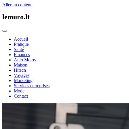
Aller au contenu
lemuro.lt
Accueil
Pratique
Santé
Finances
Auto Motos
Maison
Hitech
Voyages
Marketing
Services entreprises
Mode
Contact