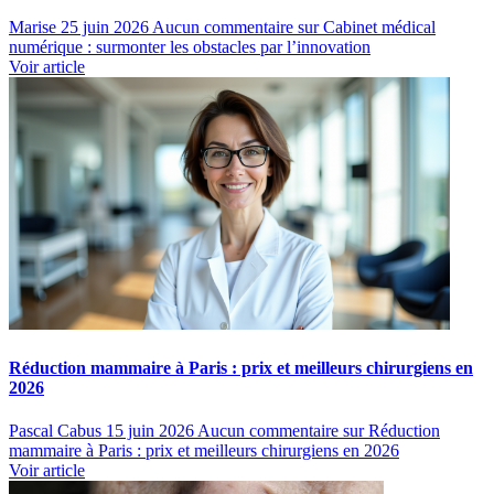
Marise
25 juin 2026
Aucun commentaire
sur Cabinet médical
numérique : surmonter les obstacles par l’innovation
Voir article
Réduction mammaire à Paris : prix et meilleurs chirurgiens en
2026
Pascal Cabus
15 juin 2026
Aucun commentaire
sur Réduction
mammaire à Paris : prix et meilleurs chirurgiens en 2026
Voir article