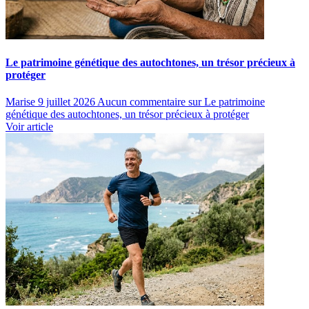
Le patrimoine génétique des autochtones, un trésor précieux à
protéger
Marise
9 juillet 2026
Aucun commentaire
sur Le patrimoine
génétique des autochtones, un trésor précieux à protéger
Voir article