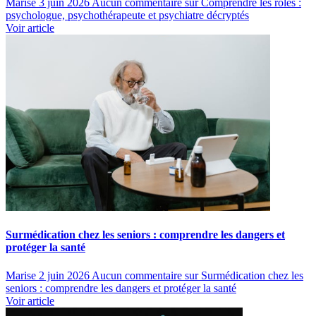
Marise
3 juin 2026
Aucun commentaire
sur Comprendre les rôles :
psychologue, psychothérapeute et psychiatre décryptés
Voir article
Surmédication chez les seniors : comprendre les dangers et
protéger la santé
Marise
2 juin 2026
Aucun commentaire
sur Surmédication chez les
seniors : comprendre les dangers et protéger la santé
Voir article