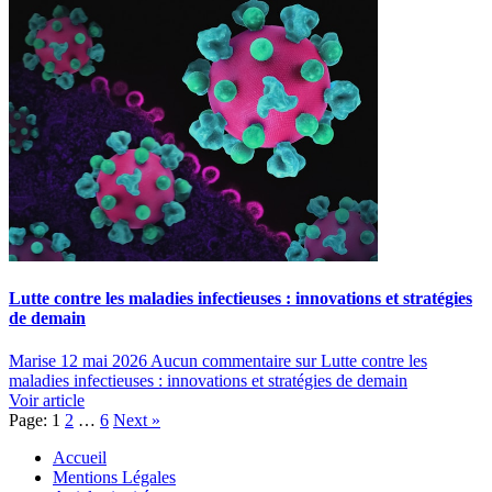
Lutte contre les maladies infectieuses : innovations et stratégies
de demain
Marise
12 mai 2026
Aucun commentaire
sur Lutte contre les
maladies infectieuses : innovations et stratégies de demain
Voir article
Page:
1
2
…
6
Next
»
Accueil
Mentions Légales