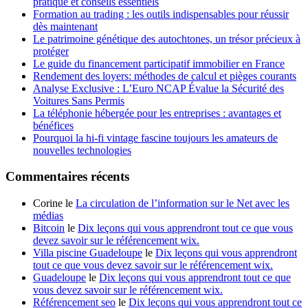
pratique et conseils essentiels
Formation au trading : les outils indispensables pour réussir
dès maintenant
Le patrimoine génétique des autochtones, un trésor précieux à
protéger
Le guide du financement participatif immobilier en France
Rendement des loyers: méthodes de calcul et pièges courants
Analyse Exclusive : L’Euro NCAP Évalue la Sécurité des
Voitures Sans Permis
La téléphonie hébergée pour les entreprises : avantages et
bénéfices
Pourquoi la hi-fi vintage fascine toujours les amateurs de
nouvelles technologies
Commentaires récents
Corine le
La circulation de l’information sur le Net avec les
médias
Bitcoin
le
Dix leçons qui vous apprendront tout ce que vous
devez savoir sur le référencement wix.
Villa piscine Guadeloupe
le
Dix leçons qui vous apprendront
tout ce que vous devez savoir sur le référencement wix.
Guadeloupe
le
Dix leçons qui vous apprendront tout ce que
vous devez savoir sur le référencement wix.
Référencement seo
le
Dix leçons qui vous apprendront tout ce