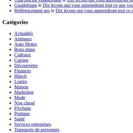
Guadeloupe
le
Dix leçons qui vous apprendront tout ce que vou
Référencement seo
le
Dix leçons qui vous apprendront tout ce 
Catégories
Actualités
Animaux
Auto Motos
Bons plans
Cadeaux
Cuisine
Découvertes
Finances
Hitech
Loisirs
Maison
Marketing
Mode
Non classé
PArfums
Pratique
Santé
Services entreprises
Transports de personnes