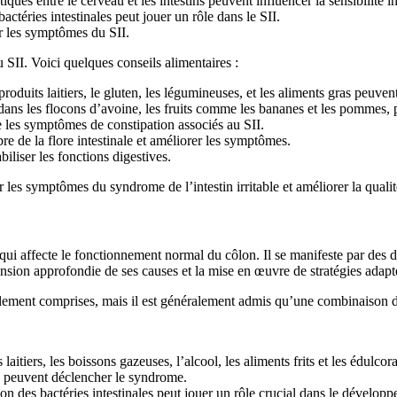
iques entre le cerveau et les intestins peuvent influencer la sensibilité in
ctéries intestinales peut jouer un rôle dans le SII.
er les symptômes du SII.
 SII. Voici quelques conseils alimentaires :
roduits laitiers, le gluten, les légumineuses, et les aliments gras peuv
ans les flocons d’avoine, les fruits comme les bananes et les pommes, p
e les symptômes de constipation associés au SII.
re de la flore intestinale et améliorer les symptômes.
iliser les fonctions digestives.
 les symptômes du syndrome de l’intestin irritable et améliorer la qualit
nt qui affecte le fonctionnement normal du côlon. Il se manifeste par des
nsion approfondie de ses causes et la mise en œuvre de stratégies adap
otalement comprises, mais il est généralement admis qu’une combinaison 
 laitiers, les boissons gazeuses, l’alcool, les aliments frits et les édulc
ées peuvent déclencher le syndrome.
tion des bactéries intestinales peut jouer un rôle crucial dans le dévelop