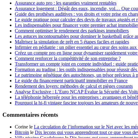
Assurance auto pro : les garanties vraiment rentables
Assurance logement : Dégât des eaux, incendie, vol… Que couvr
Guide des prothèses auditives : vos droits et votre prise en char
Le guide pratique pour calculer des devis de travaux ajustés et 
Les indispensables pour financer votre premier achat immobilier
Comment optimiser le rendement des parkings immobiliers
Les astuces incontournables pour dominer le basketball grâce au
Maîtrisez la simulation de prêt en 5 étapes faciles et rapides
Infirmier en pédiatrie : un pilier essentiel au cœur des soins aux
Créez un compte pro en ligne pour dynamiser rapidement votre 
Comment renforcer la compétitivité de son entreprise ?
Transformer un compte joint en compte individuel : guide pratiqu
Formation au trading : les outils indispensables pour réussir dè
Le patrimoine génétique des autochtones, un trésor précieux à 
Le guide du financement participatif immobilier en France
Rendement des loyers: méthodes de calcul et pièges courants
Analyse Exclusive : L’Euro NCAP Évalue la Sécurité des Voit
La téléphonie hébergée pour les entreprises : avantages et bénéf
Pourquoi la hi-fi vintage fascine toujours les amateurs de nouve
Commentaires récents
Corine le
La circulation de l’information sur le Net avec les mé
Bitcoin
le
Dix leçons qui vous apprendront tout ce que vous dev
Villa piscine Guadeloupe
le
Dix leçons qui vous apprendront to