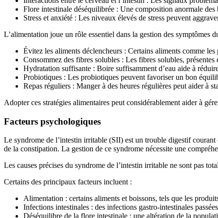
Interactions entre le cerveau et l’intestin : Les signaux problémat
Flore intestinale déséquilibrée : Une composition anormale des ba
Stress et anxiété : Les niveaux élevés de stress peuvent aggrav
L’alimentation joue un rôle essentiel dans la gestion des symptômes du
Évitez les aliments déclencheurs : Certains aliments comme les p
Consommez des fibres solubles : Les fibres solubles, présentes d
Hydratation suffisante : Boire suffisamment d’eau aide à réduir
Probiotiques : Les probiotiques peuvent favoriser un bon équilib
Repas réguliers : Manger à des heures régulières peut aider à stab
Adopter ces stratégies alimentaires peut considérablement aider à gérer
Facteurs psychologiques
Le syndrome de l’intestin irritable (SII) est un trouble digestif coura
de la constipation. La gestion de ce syndrome nécessite une compréhe
Les causes précises du syndrome de l’intestin irritable ne sont pas t
Certains des principaux facteurs incluent :
Alimentation : certains aliments et boissons, tels que les produits
Infections intestinales : des infections gastro-intestinales pass
Déséquilibre de la flore intestinale : une altération de la popula