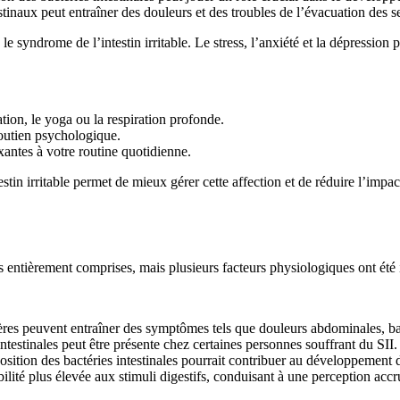
tinaux peut entraîner des douleurs et des troubles de l’évacuation des se
le syndrome de l’intestin irritable. Le stress, l’anxiété et la dépressio
ation, le yoga ou la respiration profonde.
soutien psychologique.
xantes à votre routine quotidienne.
stin irritable permet de mieux gérer cette affection et de réduire l’imp
pas entièrement comprises, mais plusieurs facteurs physiologiques ont é
gulières peuvent entraîner des symptômes tels que douleurs abdominales, ba
ntestinales peut être présente chez certaines personnes souffrant du SII.
position des bactéries intestinales pourrait contribuer au développemen
bilité plus élevée aux stimuli digestifs, conduisant à une perception accr