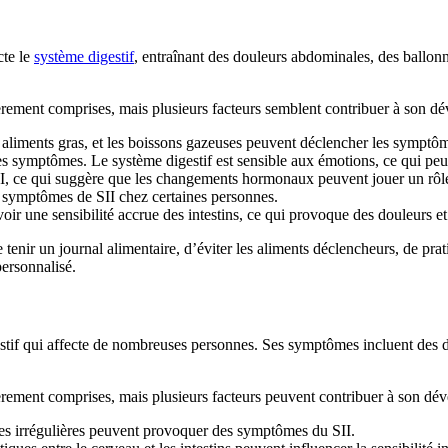
cte le
système digestif
, entraînant des douleurs abdominales, des ballon
tièrement comprises, mais plusieurs facteurs semblent contribuer à son d
s aliments gras, et les boissons gazeuses peuvent déclencher les symptô
n des symptômes. Le système digestif est sensible aux émotions, ce qui pe
II, ce qui suggère que les changements hormonaux peuvent jouer un rôl
es symptômes de SII chez certaines personnes.
voir une sensibilité accrue des intestins, ce qui provoque des douleurs et
 de tenir un journal alimentaire, d’éviter les aliments déclencheurs, de p
personnalisé.
igestif qui affecte de nombreuses personnes. Ses symptômes incluent des
ièrement comprises, mais plusieurs facteurs peuvent contribuer à son dé
nales irrégulières peuvent provoquer des symptômes du SII.