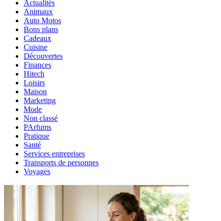
Actualités
Animaux
Auto Motos
Bons plans
Cadeaux
Cuisine
Découvertes
Finances
Hitech
Loisirs
Maison
Marketing
Mode
Non classé
PArfums
Pratique
Santé
Services entreprises
Transports de personnes
Voyages