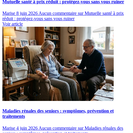
Mutuelle santé à prix réduit : protégez-vous sans vous ruiner
Marise
8 juin 2026
Aucun commentaire
sur Mutuelle santé à prix
réduit : protégez-vous sans vous ruiner
Voir article
Maladies rénales des seniors : symptômes, prévention et
traitements
Marise
4 juin 2026
Aucun commentaire
sur Maladies rénales des