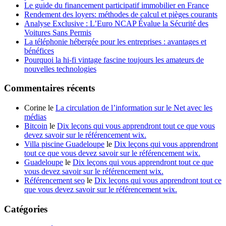
Le guide du financement participatif immobilier en France
Rendement des loyers: méthodes de calcul et pièges courants
Analyse Exclusive : L’Euro NCAP Évalue la Sécurité des
Voitures Sans Permis
La téléphonie hébergée pour les entreprises : avantages et
bénéfices
Pourquoi la hi-fi vintage fascine toujours les amateurs de
nouvelles technologies
Commentaires récents
Corine le
La circulation de l’information sur le Net avec les
médias
Bitcoin
le
Dix leçons qui vous apprendront tout ce que vous
devez savoir sur le référencement wix.
Villa piscine Guadeloupe
le
Dix leçons qui vous apprendront
tout ce que vous devez savoir sur le référencement wix.
Guadeloupe
le
Dix leçons qui vous apprendront tout ce que
vous devez savoir sur le référencement wix.
Référencement seo
le
Dix leçons qui vous apprendront tout ce
que vous devez savoir sur le référencement wix.
Catégories