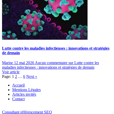
Lutte contre les maladies infectieuses : innovations et stratégies
de demain
Marise
12 mai 2026
Aucun commentaire
sur Lutte contre les
maladies infectieuses : innovations et stratégies de demain
Voir article
Page:
1
2
…
6
Next
»
Accueil
Mentions Légales
Articles invités
Contact
Consultant référencement SEO