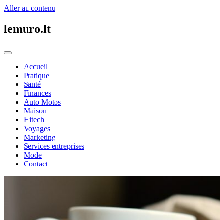
Aller au contenu
lemuro.lt
Accueil
Pratique
Santé
Finances
Auto Motos
Maison
Hitech
Voyages
Marketing
Services entreprises
Mode
Contact