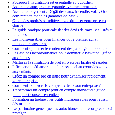
Pourquoi l’hydratation est essentielle au quotidien
Assurance auto pro : les garanties vraiment rentables
Assurance logement : Dégât des eaux, incendie, vol… Que
couvrent vraiment les garanties de base ?
Guide des prothèses auditives : vos droits et votre prise en
charge
Le guide pratique pour calculer des devis de travaux ajustés et
rentables
Les indispensables pour financer votre premier achat
immobilier sans stress
Comment optimiser le rendement des parkings immobiliers
Les astuces incontournables pour dominer le basketball grâce
aux feintes
Maîtrisez la simulation de prêt en 5 étapes faciles et rapides
Infirmier en pédiatrie : un pilier essentiel au cœur des soins
aux enfants
Créez un compte pro en ligne pour dynamiser rapidement
votre entreprise.
Comment renforcer la compétitivité de son entreprise ?
Transformer un compte joint en compte individuel : guide
pratique et conseils essentiels
Formation au trading : les outils indispensables pour réussir
dès maintenant
Le patrimoine génétique des autochtones, un trésor précieux à
protéger