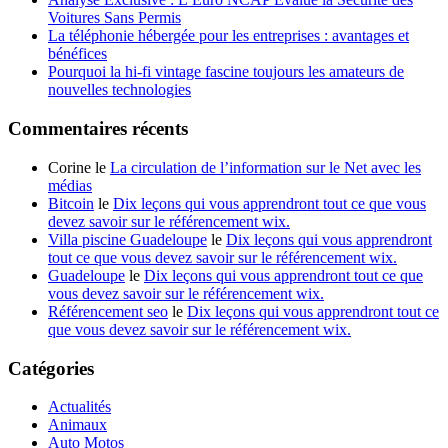
Voitures Sans Permis
La téléphonie hébergée pour les entreprises : avantages et
bénéfices
Pourquoi la hi-fi vintage fascine toujours les amateurs de
nouvelles technologies
Commentaires récents
Corine le
La circulation de l’information sur le Net avec les
médias
Bitcoin
le
Dix leçons qui vous apprendront tout ce que vous
devez savoir sur le référencement wix.
Villa piscine Guadeloupe
le
Dix leçons qui vous apprendront
tout ce que vous devez savoir sur le référencement wix.
Guadeloupe
le
Dix leçons qui vous apprendront tout ce que
vous devez savoir sur le référencement wix.
Référencement seo
le
Dix leçons qui vous apprendront tout ce
que vous devez savoir sur le référencement wix.
Catégories
Actualités
Animaux
Auto Motos