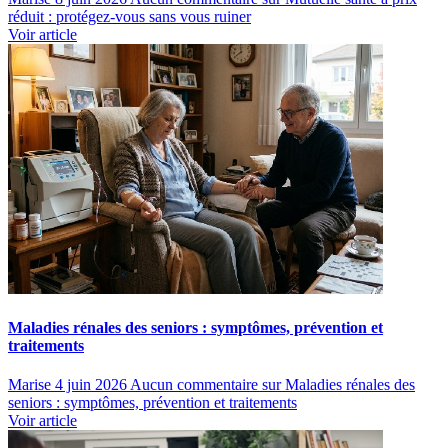
réduit : protégez-vous sans vous ruiner
Voir article
Maladies rénales des seniors : symptômes, prévention et
traitements
Marise
4 juin 2026
Aucun commentaire
sur Maladies rénales des
seniors : symptômes, prévention et traitements
Voir article