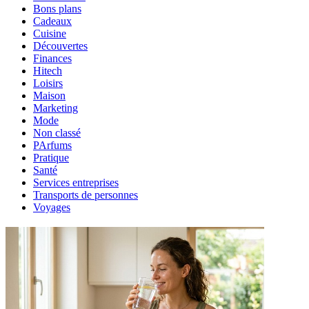
Bons plans
Cadeaux
Cuisine
Découvertes
Finances
Hitech
Loisirs
Maison
Marketing
Mode
Non classé
PArfums
Pratique
Santé
Services entreprises
Transports de personnes
Voyages