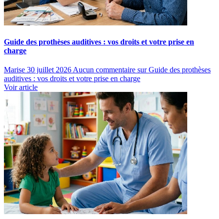
Guide des prothèses auditives : vos droits et votre prise en
charge
Marise
30 juillet 2026
Aucun commentaire
sur Guide des prothèses
auditives : vos droits et votre prise en charge
Voir article