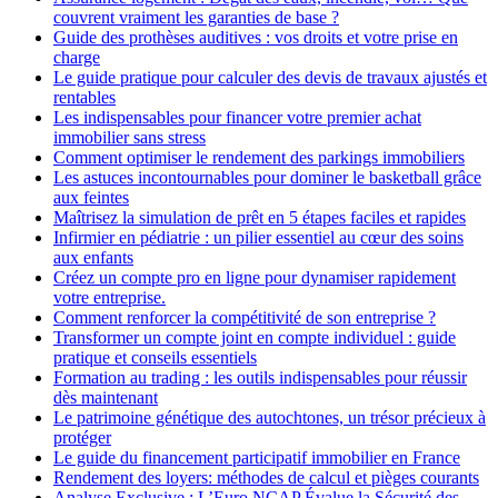
couvrent vraiment les garanties de base ?
Guide des prothèses auditives : vos droits et votre prise en
charge
Le guide pratique pour calculer des devis de travaux ajustés et
rentables
Les indispensables pour financer votre premier achat
immobilier sans stress
Comment optimiser le rendement des parkings immobiliers
Les astuces incontournables pour dominer le basketball grâce
aux feintes
Maîtrisez la simulation de prêt en 5 étapes faciles et rapides
Infirmier en pédiatrie : un pilier essentiel au cœur des soins
aux enfants
Créez un compte pro en ligne pour dynamiser rapidement
votre entreprise.
Comment renforcer la compétitivité de son entreprise ?
Transformer un compte joint en compte individuel : guide
pratique et conseils essentiels
Formation au trading : les outils indispensables pour réussir
dès maintenant
Le patrimoine génétique des autochtones, un trésor précieux à
protéger
Le guide du financement participatif immobilier en France
Rendement des loyers: méthodes de calcul et pièges courants
Analyse Exclusive : L’Euro NCAP Évalue la Sécurité des