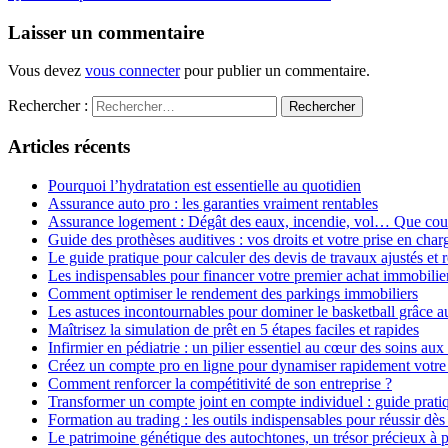
Laisser un commentaire
Vous devez
vous connecter
pour publier un commentaire.
Rechercher :
Articles récents
Pourquoi l’hydratation est essentielle au quotidien
Assurance auto pro : les garanties vraiment rentables
Assurance logement : Dégât des eaux, incendie, vol… Que couvr
Guide des prothèses auditives : vos droits et votre prise en char
Le guide pratique pour calculer des devis de travaux ajustés et 
Les indispensables pour financer votre premier achat immobilier
Comment optimiser le rendement des parkings immobiliers
Les astuces incontournables pour dominer le basketball grâce au
Maîtrisez la simulation de prêt en 5 étapes faciles et rapides
Infirmier en pédiatrie : un pilier essentiel au cœur des soins aux
Créez un compte pro en ligne pour dynamiser rapidement votre 
Comment renforcer la compétitivité de son entreprise ?
Transformer un compte joint en compte individuel : guide pratiqu
Formation au trading : les outils indispensables pour réussir dè
Le patrimoine génétique des autochtones, un trésor précieux à 