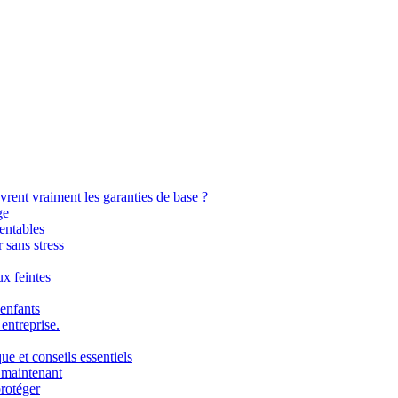
ent vraiment les garanties de base ?
ge
rentables
 sans stress
x feintes
 enfants
entreprise.
e et conseils essentiels
s maintenant
protéger