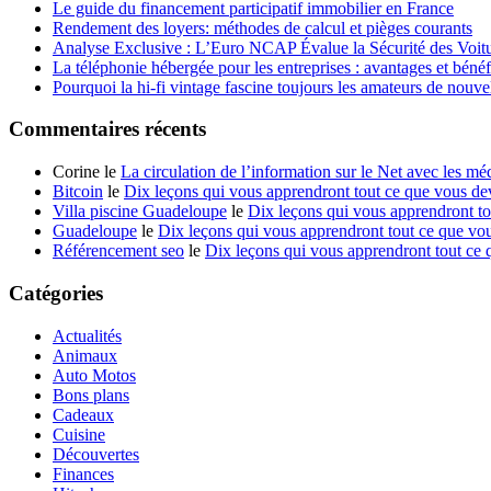
Le guide du financement participatif immobilier en France
Rendement des loyers: méthodes de calcul et pièges courants
Analyse Exclusive : L’Euro NCAP Évalue la Sécurité des Voit
La téléphonie hébergée pour les entreprises : avantages et bénéf
Pourquoi la hi-fi vintage fascine toujours les amateurs de nouve
Commentaires récents
Corine le
La circulation de l’information sur le Net avec les mé
Bitcoin
le
Dix leçons qui vous apprendront tout ce que vous dev
Villa piscine Guadeloupe
le
Dix leçons qui vous apprendront to
Guadeloupe
le
Dix leçons qui vous apprendront tout ce que vou
Référencement seo
le
Dix leçons qui vous apprendront tout ce 
Catégories
Actualités
Animaux
Auto Motos
Bons plans
Cadeaux
Cuisine
Découvertes
Finances