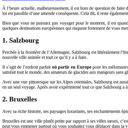
À l’heure actuelle, malheureusement, il est hors de question de faire d
loi est passible d’une amende conséquente. Cela dit, il reste égaleme
Bien que vous ne puissiez pas voyager pour le moment, il est quand 
quelques destinations européennes qui risquent fortement de vous mett
1. Salzbourg
Perchée à la frontière de l’Allemagne, Salzbourg est littéralement l’hi
nouvelle ville animée et tout ce qu’il y a à faire.
Il s’agit de l’endroit parfait
où partir en Europe
pour les mélomanes.
satisfait tout le monde, des amateurs de glucides aux mangeurs sans gl
Avec une vue pittoresque sur les Alpes orientales, Salzbourg est auss
en un seul voyage. Après avoir expérimenté tout ce que Salzbourg a à o
2. Bruxelles
Avec sa riche histoire, ses paysages luxuriants, ses enchantements épi
Bruxelles est une ville plutôt petite par rapport à ses villes sœurs, c’e
peut vous emmener partout où vous souhaitez vous déplacer dans la vi