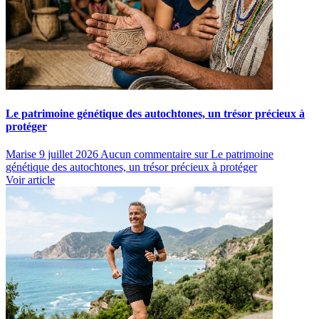
Le patrimoine génétique des autochtones, un trésor précieux à
protéger
Marise
9 juillet 2026
Aucun commentaire
sur Le patrimoine
génétique des autochtones, un trésor précieux à protéger
Voir article