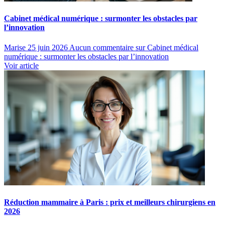
Cabinet médical numérique : surmonter les obstacles par
l’innovation
Marise
25 juin 2026
Aucun commentaire
sur Cabinet médical
numérique : surmonter les obstacles par l’innovation
Voir article
Réduction mammaire à Paris : prix et meilleurs chirurgiens en
2026