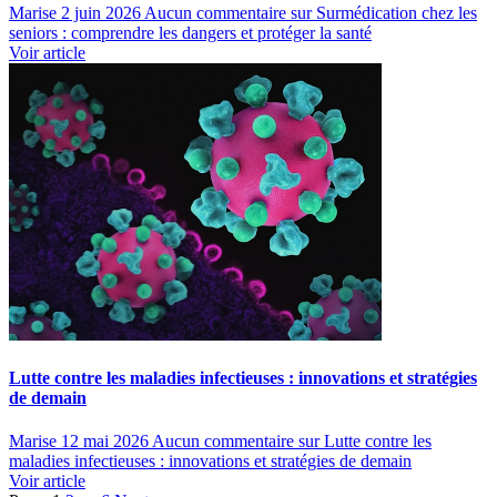
Marise
2 juin 2026
Aucun commentaire
sur Surmédication chez les
seniors : comprendre les dangers et protéger la santé
Voir article
Lutte contre les maladies infectieuses : innovations et stratégies
de demain
Marise
12 mai 2026
Aucun commentaire
sur Lutte contre les
maladies infectieuses : innovations et stratégies de demain
Voir article