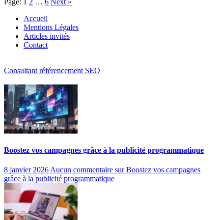
Page:
1
2
…
6
Next
»
Accueil
Mentions Légales
Articles invités
Contact
Consultant référencement SEO
Boostez vos campagnes grâce à la publicité programmatique
8 janvier 2026
Aucun commentaire
sur Boostez vos campagnes
grâce à la publicité programmatique