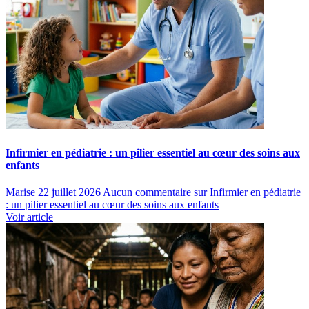
Infirmier en pédiatrie : un pilier essentiel au cœur des soins aux
enfants
Marise
22 juillet 2026
Aucun commentaire
sur Infirmier en pédiatrie
: un pilier essentiel au cœur des soins aux enfants
Voir article