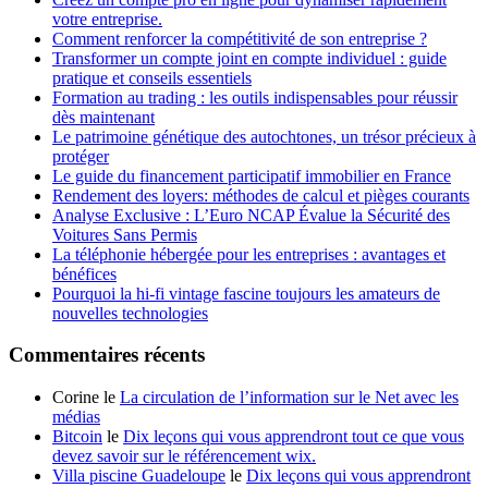
votre entreprise.
Comment renforcer la compétitivité de son entreprise ?
Transformer un compte joint en compte individuel : guide
pratique et conseils essentiels
Formation au trading : les outils indispensables pour réussir
dès maintenant
Le patrimoine génétique des autochtones, un trésor précieux à
protéger
Le guide du financement participatif immobilier en France
Rendement des loyers: méthodes de calcul et pièges courants
Analyse Exclusive : L’Euro NCAP Évalue la Sécurité des
Voitures Sans Permis
La téléphonie hébergée pour les entreprises : avantages et
bénéfices
Pourquoi la hi-fi vintage fascine toujours les amateurs de
nouvelles technologies
Commentaires récents
Corine le
La circulation de l’information sur le Net avec les
médias
Bitcoin
le
Dix leçons qui vous apprendront tout ce que vous
devez savoir sur le référencement wix.
Villa piscine Guadeloupe
le
Dix leçons qui vous apprendront