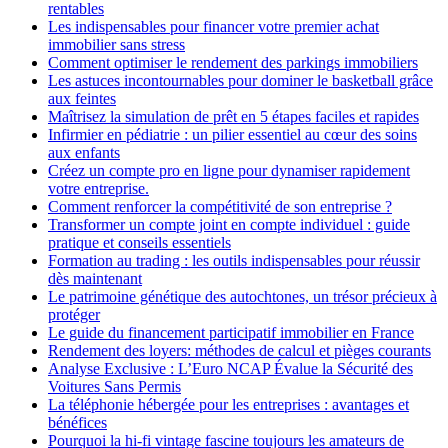
rentables
Les indispensables pour financer votre premier achat
immobilier sans stress
Comment optimiser le rendement des parkings immobiliers
Les astuces incontournables pour dominer le basketball grâce
aux feintes
Maîtrisez la simulation de prêt en 5 étapes faciles et rapides
Infirmier en pédiatrie : un pilier essentiel au cœur des soins
aux enfants
Créez un compte pro en ligne pour dynamiser rapidement
votre entreprise.
Comment renforcer la compétitivité de son entreprise ?
Transformer un compte joint en compte individuel : guide
pratique et conseils essentiels
Formation au trading : les outils indispensables pour réussir
dès maintenant
Le patrimoine génétique des autochtones, un trésor précieux à
protéger
Le guide du financement participatif immobilier en France
Rendement des loyers: méthodes de calcul et pièges courants
Analyse Exclusive : L’Euro NCAP Évalue la Sécurité des
Voitures Sans Permis
La téléphonie hébergée pour les entreprises : avantages et
bénéfices
Pourquoi la hi-fi vintage fascine toujours les amateurs de