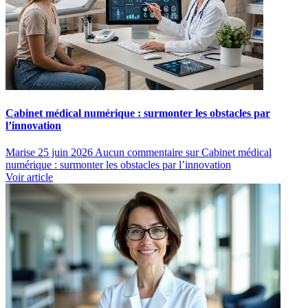
Cabinet médical numérique : surmonter les obstacles par
l’innovation
Marise
25 juin 2026
Aucun commentaire
sur Cabinet médical
numérique : surmonter les obstacles par l’innovation
Voir article