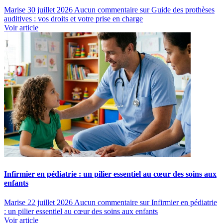
Marise
30 juillet 2026
Aucun commentaire
sur Guide des prothèses
auditives : vos droits et votre prise en charge
Voir article
Infirmier en pédiatrie : un pilier essentiel au cœur des soins aux
enfants
Marise
22 juillet 2026
Aucun commentaire
sur Infirmier en pédiatrie
: un pilier essentiel au cœur des soins aux enfants
Voir article