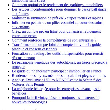
immobilier sans stress
Comment optimiser le rendement des parkings immobiliers
Les astuces incontournables pour dominer le basketball grâce
aux feintes
Maîtrisez la simulation de prêt en 5 étapes faciles et rapides
Infirmier en pédiatrie : un pilier essentiel au cœur des soins
aux enfants
Créez un compte pro en ligne pour dynamiser rapidement
votre entreprise.
Comment renforcer la compétitivité de son entreprise ?
Transformer un compte joint en compte individuel : guide
pratique et conseils essentiels
Formation au trading : les outils indispensables pour réussir
dès maintenant
Le patrimoine génétique des autochtones, un trésor précieux à
protéger
Le guide du financement participatif immobilier en France
Rendement des loyers: méthodes de calcul et pièges courants
Analyse Exclusive : L’Euro NCAP Évalue la Sécurité des
Voitures Sans Permis
La téléphonie hébergée pour les entreprises : avantages et
bénéfices
Pourquoi la hi-fi vintage fascine toujours les amateurs de
nouvelles technologies