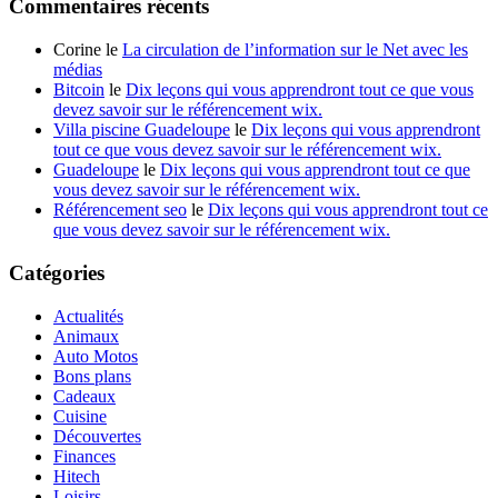
Commentaires récents
Corine le
La circulation de l’information sur le Net avec les
médias
Bitcoin
le
Dix leçons qui vous apprendront tout ce que vous
devez savoir sur le référencement wix.
Villa piscine Guadeloupe
le
Dix leçons qui vous apprendront
tout ce que vous devez savoir sur le référencement wix.
Guadeloupe
le
Dix leçons qui vous apprendront tout ce que
vous devez savoir sur le référencement wix.
Référencement seo
le
Dix leçons qui vous apprendront tout ce
que vous devez savoir sur le référencement wix.
Catégories
Actualités
Animaux
Auto Motos
Bons plans
Cadeaux
Cuisine
Découvertes
Finances
Hitech
Loisirs