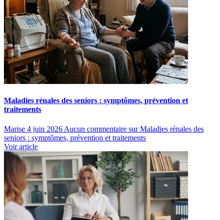
Maladies rénales des seniors : symptômes, prévention et
traitements
Marise
4 juin 2026
Aucun commentaire
sur Maladies rénales des
seniors : symptômes, prévention et traitements
Voir article