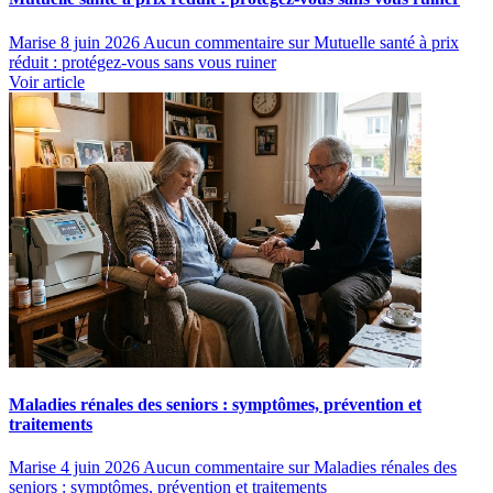
Marise
8 juin 2026
Aucun commentaire
sur Mutuelle santé à prix
réduit : protégez-vous sans vous ruiner
Voir article
Maladies rénales des seniors : symptômes, prévention et
traitements
Marise
4 juin 2026
Aucun commentaire
sur Maladies rénales des
seniors : symptômes, prévention et traitements