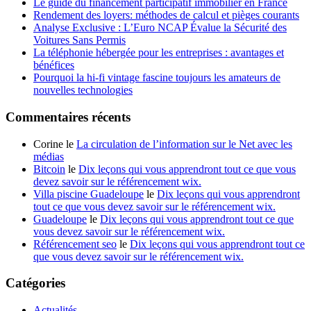
Le guide du financement participatif immobilier en France
Rendement des loyers: méthodes de calcul et pièges courants
Analyse Exclusive : L’Euro NCAP Évalue la Sécurité des
Voitures Sans Permis
La téléphonie hébergée pour les entreprises : avantages et
bénéfices
Pourquoi la hi-fi vintage fascine toujours les amateurs de
nouvelles technologies
Commentaires récents
Corine le
La circulation de l’information sur le Net avec les
médias
Bitcoin
le
Dix leçons qui vous apprendront tout ce que vous
devez savoir sur le référencement wix.
Villa piscine Guadeloupe
le
Dix leçons qui vous apprendront
tout ce que vous devez savoir sur le référencement wix.
Guadeloupe
le
Dix leçons qui vous apprendront tout ce que
vous devez savoir sur le référencement wix.
Référencement seo
le
Dix leçons qui vous apprendront tout ce
que vous devez savoir sur le référencement wix.
Catégories
Actualités