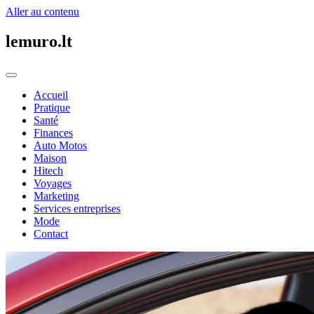
Aller au contenu
lemuro.lt
Accueil
Pratique
Santé
Finances
Auto Motos
Maison
Hitech
Voyages
Marketing
Services entreprises
Mode
Contact