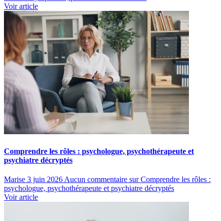
Voir article
Comprendre les rôles : psychologue, psychothérapeute et
psychiatre décryptés
Marise
3 juin 2026
Aucun commentaire
sur Comprendre les rôles :
psychologue, psychothérapeute et psychiatre décryptés
Voir article