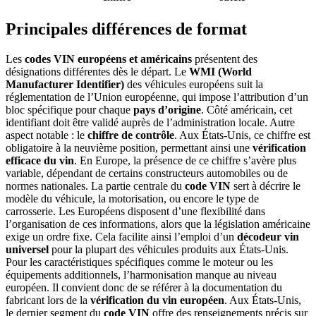
Principales différences de format
Les
codes VIN européens et américains
présentent des
désignations différentes dès le départ. Le
WMI (World
Manufacturer Identifier)
des véhicules européens suit la
réglementation de l’Union européenne, qui impose l’attribution d’un
bloc spécifique pour chaque
pays d’origine
. Côté américain, cet
identifiant doit être validé auprès de l’administration locale. Autre
aspect notable : le
chiffre de contrôle
. Aux États-Unis, ce chiffre est
obligatoire à la neuvième position, permettant ainsi une
vérification
efficace du vin
. En Europe, la présence de ce chiffre s’avère plus
variable, dépendant de certains constructeurs automobiles ou de
normes nationales. La partie centrale du
code VIN
sert à décrire le
modèle du véhicule, la motorisation, ou encore le type de
carrosserie. Les Européens disposent d’une flexibilité dans
l’organisation de ces informations, alors que la législation américaine
exige un ordre fixe. Cela facilite ainsi l’emploi d’un
décodeur vin
universel
pour la plupart des véhicules produits aux États-Unis.
Pour les caractéristiques spécifiques comme le moteur ou les
équipements additionnels, l’harmonisation manque au niveau
européen. Il convient donc de se référer à la documentation du
fabricant lors de la
vérification du vin européen
. Aux États-Unis,
le dernier segment du
code VIN
offre des renseignements précis sur