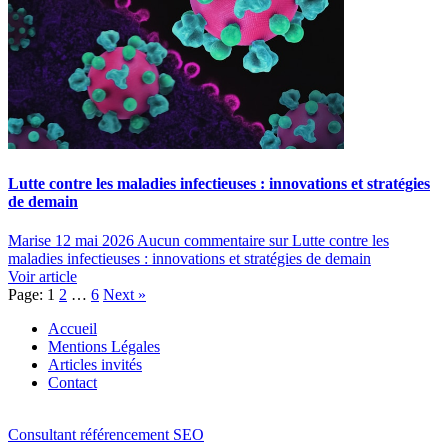
Lutte contre les maladies infectieuses : innovations et stratégies
de demain
Marise
12 mai 2026
Aucun commentaire
sur Lutte contre les
maladies infectieuses : innovations et stratégies de demain
Voir article
Page:
1
2
…
6
Next
»
Accueil
Mentions Légales
Articles invités
Contact
Consultant référencement SEO