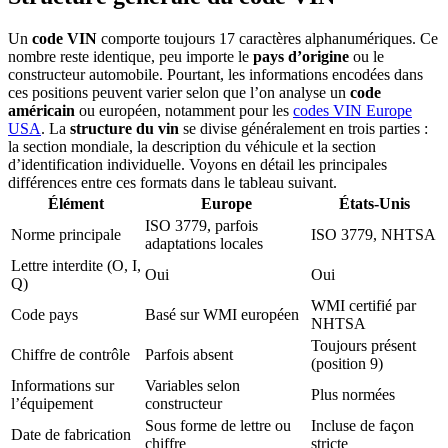
Un
code VIN
comporte toujours 17 caractères alphanumériques. Ce
nombre reste identique, peu importe le
pays d’origine
ou le
constructeur automobile. Pourtant, les informations encodées dans
ces positions peuvent varier selon que l’on analyse un
code
américain
ou européen, notamment pour les
codes VIN Europe
USA
. La
structure du vin
se divise généralement en trois parties :
la section mondiale, la description du véhicule et la section
d’identification individuelle. Voyons en détail les principales
différences entre ces formats dans le tableau suivant.
Élément
Europe
États-Unis
ISO 3779, parfois
Norme principale
ISO 3779, NHTSA
adaptations locales
Lettre interdite (O, I,
Oui
Oui
Q)
WMI certifié par
Code pays
Basé sur WMI européen
NHTSA
Toujours présent
Chiffre de contrôle
Parfois absent
(position 9)
Informations sur
Variables selon
Plus normées
l’équipement
constructeur
Sous forme de lettre ou
Incluse de façon
Date de fabrication
chiffre
stricte