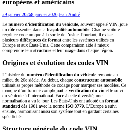
européens et américains
29 janvier 2026
8 janvier 2026
Jean-André
Le
numéro d’identification du véhicule
, souvent appelé
VIN
, joue
un rôle essentiel dans la
traçabilité automobile
. Chaque voiture
reçoit ce code unique à la sortie de l’usine. Pourtant, il existe
plusieurs
différences de format
entre les systèmes utilisés en
Europe et aux États-Unis. Cette comparaison aide à mieux
comprendre leur
structure
et leur usage dans chaque région.
Origines et évolution des codes VIN
L’histoire du
numéro d’identification du véhicule
remonte au
milieu du 20e siècle. Au début, chaque
constructeur automobile
utilisait sa propre méthode de codage pour marquer ses modèles. Ce
manque d’uniformité compliquait la
vérification du vin
et le suivi
du véhicule à l’international. Face à cette diversité, une
normalisation a vu le jour. Les États-Unis ont adopté un
format
standard
dès 1981 avec la norme
ISO 3779
. L’Europe a suivi
ensuite, harmonisant aussi son système tout en gardant certaines
spécificités.
Structure générale du code VIN