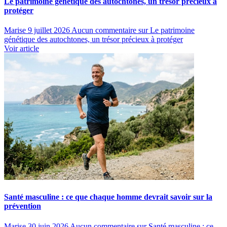
Le patrimoine génétique des autochtones, un trésor précieux à
protéger
Marise
9 juillet 2026
Aucun commentaire
sur Le patrimoine
génétique des autochtones, un trésor précieux à protéger
Voir article
Santé masculine : ce que chaque homme devrait savoir sur la
prévention
Marise
30 juin 2026
Aucun commentaire
sur Santé masculine : ce