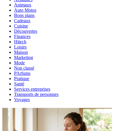
Animaux
Auto Motos
Bons plans
Cadeaux
Cuisine
Découvertes
Finances
Hitech
Loisirs
Maison
Marketing
Mode
Non classé
PArfums
Pratique
Santé
Services entreprises
Transports de personnes
Voyages