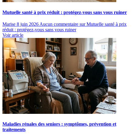
Mutuelle santé à prix réduit : protégez-vous sans vous ruiner
Marise
8 juin 2026
Aucun commentaire
sur Mutuelle santé à prix
réduit : protégez-vous sans vous ruiner
Voir article
Maladies rénales des seniors : symptômes, prévention et
traitements