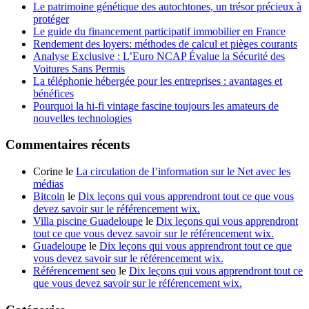
Le patrimoine génétique des autochtones, un trésor précieux à
protéger
Le guide du financement participatif immobilier en France
Rendement des loyers: méthodes de calcul et pièges courants
Analyse Exclusive : L’Euro NCAP Évalue la Sécurité des
Voitures Sans Permis
La téléphonie hébergée pour les entreprises : avantages et
bénéfices
Pourquoi la hi-fi vintage fascine toujours les amateurs de
nouvelles technologies
Commentaires récents
Corine le
La circulation de l’information sur le Net avec les
médias
Bitcoin
le
Dix leçons qui vous apprendront tout ce que vous
devez savoir sur le référencement wix.
Villa piscine Guadeloupe
le
Dix leçons qui vous apprendront
tout ce que vous devez savoir sur le référencement wix.
Guadeloupe
le
Dix leçons qui vous apprendront tout ce que
vous devez savoir sur le référencement wix.
Référencement seo
le
Dix leçons qui vous apprendront tout ce
que vous devez savoir sur le référencement wix.