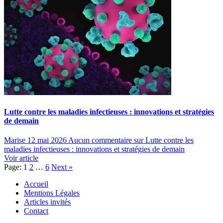
Lutte contre les maladies infectieuses : innovations et stratégies
de demain
Marise
12 mai 2026
Aucun commentaire
sur Lutte contre les
maladies infectieuses : innovations et stratégies de demain
Voir article
Page:
1
2
…
6
Next
»
Accueil
Mentions Légales
Articles invités
Contact