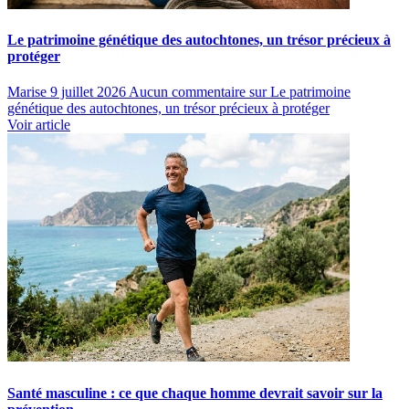
Le patrimoine génétique des autochtones, un trésor précieux à
protéger
Marise
9 juillet 2026
Aucun commentaire
sur Le patrimoine
génétique des autochtones, un trésor précieux à protéger
Voir article
Santé masculine : ce que chaque homme devrait savoir sur la