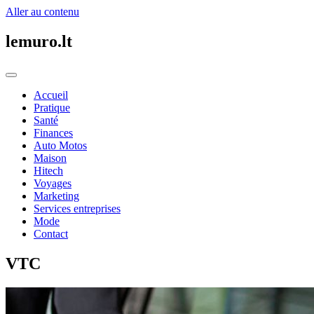
Aller au contenu
lemuro.lt
Accueil
Pratique
Santé
Finances
Auto Motos
Maison
Hitech
Voyages
Marketing
Services entreprises
Mode
Contact
VTC