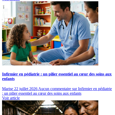
Infirmier en pédiatrie : un pilier essentiel au cœur des soins aux
enfants
Marise
22 juillet 2026
Aucun commentaire
sur Infirmier en pédiatrie
: un pilier essentiel au cœur des soins aux enfants
Voir article