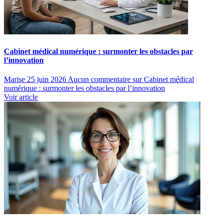
Cabinet médical numérique : surmonter les obstacles par
l’innovation
Marise
25 juin 2026
Aucun commentaire
sur Cabinet médical
numérique : surmonter les obstacles par l’innovation
Voir article