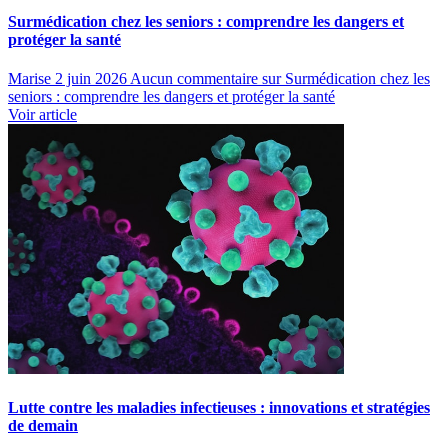
Surmédication chez les seniors : comprendre les dangers et
protéger la santé
Marise
2 juin 2026
Aucun commentaire
sur Surmédication chez les
seniors : comprendre les dangers et protéger la santé
Voir article
Lutte contre les maladies infectieuses : innovations et stratégies
de demain