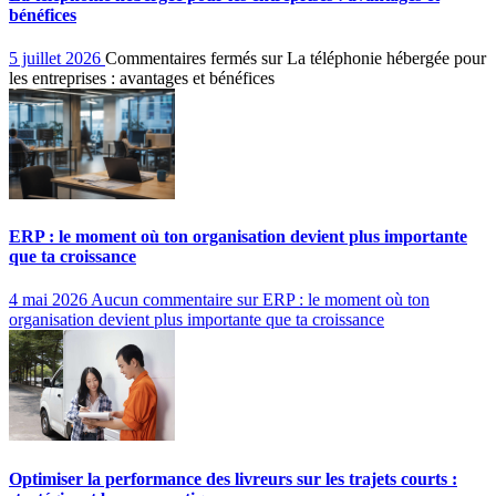
bénéfices
5 juillet 2026
Commentaires fermés
sur La téléphonie hébergée pour
les entreprises : avantages et bénéfices
ERP : le moment où ton organisation devient plus importante
que ta croissance
4 mai 2026
Aucun commentaire
sur ERP : le moment où ton
organisation devient plus importante que ta croissance
Optimiser la performance des livreurs sur les trajets courts :