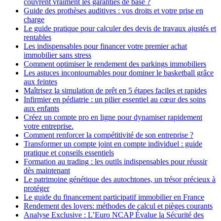
couvrent vraiment les garanties de base ?
Guide des prothèses auditives : vos droits et votre prise en
charge
Le guide pratique pour calculer des devis de travaux ajustés et
rentables
Les indispensables pour financer votre premier achat
immobilier sans stress
Comment optimiser le rendement des parkings immobiliers
Les astuces incontournables pour dominer le basketball grâce
aux feintes
Maîtrisez la simulation de prêt en 5 étapes faciles et rapides
Infirmier en pédiatrie : un pilier essentiel au cœur des soins
aux enfants
Créez un compte pro en ligne pour dynamiser rapidement
votre entreprise.
Comment renforcer la compétitivité de son entreprise ?
Transformer un compte joint en compte individuel : guide
pratique et conseils essentiels
Formation au trading : les outils indispensables pour réussir
dès maintenant
Le patrimoine génétique des autochtones, un trésor précieux à
protéger
Le guide du financement participatif immobilier en France
Rendement des loyers: méthodes de calcul et pièges courants
Analyse Exclusive : L’Euro NCAP Évalue la Sécurité des