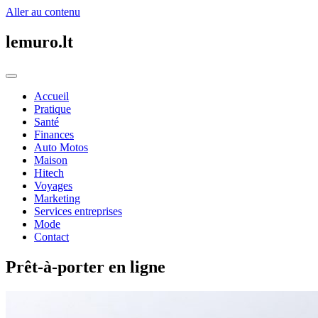
Aller au contenu
lemuro.lt
Accueil
Pratique
Santé
Finances
Auto Motos
Maison
Hitech
Voyages
Marketing
Services entreprises
Mode
Contact
Prêt-à-porter en ligne