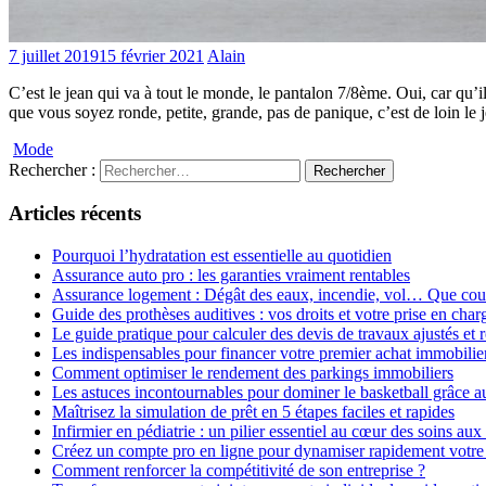
7 juillet 2019
15 février 2021
Alain
C’est le jean qui va à tout le monde, le pantalon 7/8ème. Oui, car qu’
que vous soyez ronde, petite, grande, pas de panique, c’est de loin le 
Mode
Rechercher :
Articles récents
Pourquoi l’hydratation est essentielle au quotidien
Assurance auto pro : les garanties vraiment rentables
Assurance logement : Dégât des eaux, incendie, vol… Que couvr
Guide des prothèses auditives : vos droits et votre prise en char
Le guide pratique pour calculer des devis de travaux ajustés et 
Les indispensables pour financer votre premier achat immobilier
Comment optimiser le rendement des parkings immobiliers
Les astuces incontournables pour dominer le basketball grâce au
Maîtrisez la simulation de prêt en 5 étapes faciles et rapides
Infirmier en pédiatrie : un pilier essentiel au cœur des soins aux
Créez un compte pro en ligne pour dynamiser rapidement votre 
Comment renforcer la compétitivité de son entreprise ?