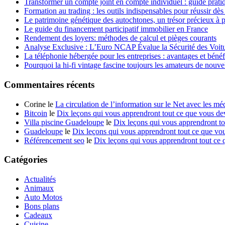
Transformer un compte joint en compte individuel : guide pratiqu
Formation au trading : les outils indispensables pour réussir dè
Le patrimoine génétique des autochtones, un trésor précieux à 
Le guide du financement participatif immobilier en France
Rendement des loyers: méthodes de calcul et pièges courants
Analyse Exclusive : L’Euro NCAP Évalue la Sécurité des Voit
La téléphonie hébergée pour les entreprises : avantages et bénéf
Pourquoi la hi-fi vintage fascine toujours les amateurs de nouve
Commentaires récents
Corine le
La circulation de l’information sur le Net avec les mé
Bitcoin
le
Dix leçons qui vous apprendront tout ce que vous dev
Villa piscine Guadeloupe
le
Dix leçons qui vous apprendront to
Guadeloupe
le
Dix leçons qui vous apprendront tout ce que vou
Référencement seo
le
Dix leçons qui vous apprendront tout ce 
Catégories
Actualités
Animaux
Auto Motos
Bons plans
Cadeaux
Cuisine