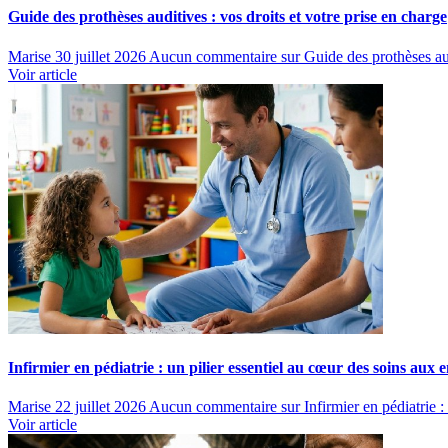
Guide des prothèses auditives : vos droits et votre prise en charge
Marise
30 juillet 2026
Aucun commentaire
sur Guide des prothèses aud
Voir article
Infirmier en pédiatrie : un pilier essentiel au cœur des soins aux 
Marise
22 juillet 2026
Aucun commentaire
sur Infirmier en pédiatrie :
Voir article