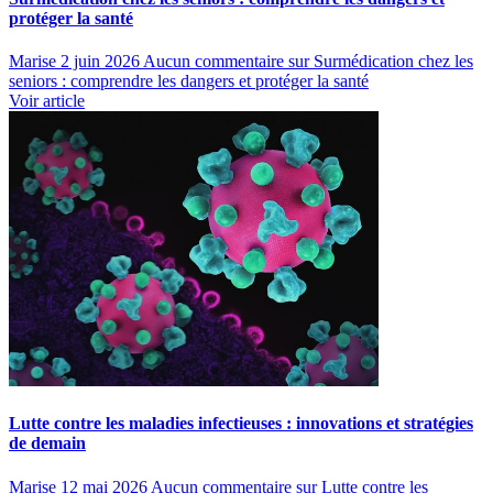
protéger la santé
Marise
2 juin 2026
Aucun commentaire
sur Surmédication chez les
seniors : comprendre les dangers et protéger la santé
Voir article
Lutte contre les maladies infectieuses : innovations et stratégies
de demain
Marise
12 mai 2026
Aucun commentaire
sur Lutte contre les