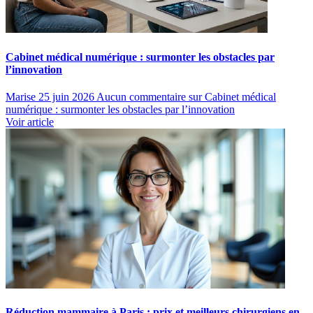
Cabinet médical numérique : surmonter les obstacles par
l’innovation
Marise
25 juin 2026
Aucun commentaire
sur Cabinet médical
numérique : surmonter les obstacles par l’innovation
Voir article
Réduction mammaire à Paris : prix et meilleurs chirurgiens en