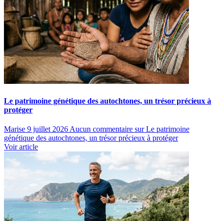
Le patrimoine génétique des autochtones, un trésor précieux à
protéger
Marise
9 juillet 2026
Aucun commentaire
sur Le patrimoine
génétique des autochtones, un trésor précieux à protéger
Voir article