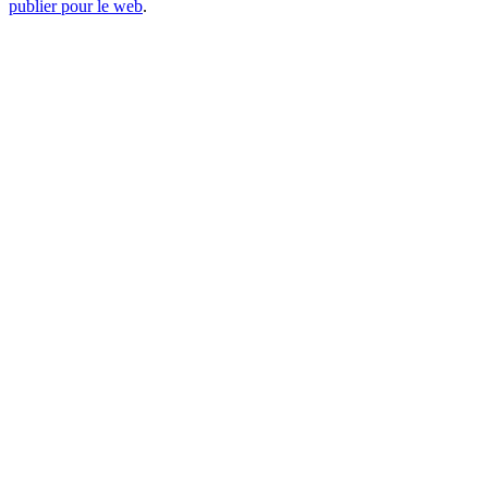
publier pour le web
.