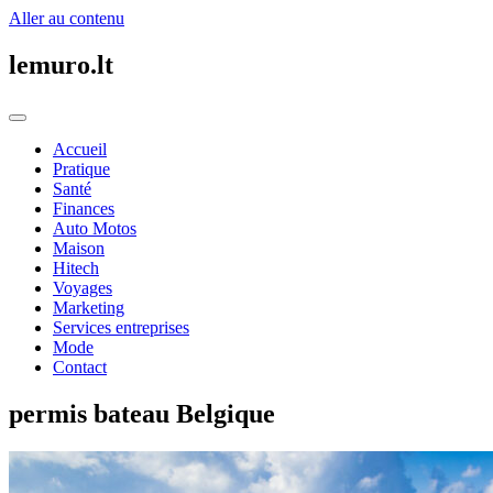
Aller au contenu
lemuro.lt
Accueil
Pratique
Santé
Finances
Auto Motos
Maison
Hitech
Voyages
Marketing
Services entreprises
Mode
Contact
permis bateau Belgique