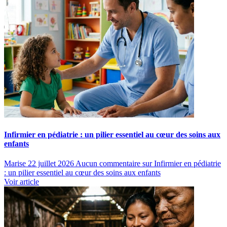
Infirmier en pédiatrie : un pilier essentiel au cœur des soins aux
enfants
Marise
22 juillet 2026
Aucun commentaire
sur Infirmier en pédiatrie
: un pilier essentiel au cœur des soins aux enfants
Voir article